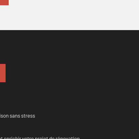
ison sans stress
enrichir votre projet de rénovation