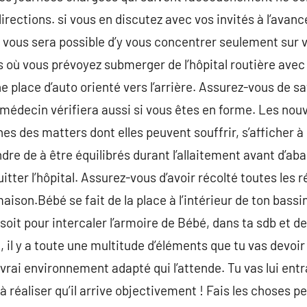
rections. si vous en discutez avec vos invités à l’avanc
il vous sera possible d’y vous concentrer seulement sur 
 où vous prévoyez submerger de l’hôpital routière avec 
ne place d’auto orienté vers l’arrière. Assurez-vous de s
 médecin vérifiera aussi si vous êtes en forme. Les nou
nes des matters dont elles peuvent souffrir, s’afficher à 
re de à être équilibrés durant l’allaitement avant d’aba
itter l’hôpital. Assurez-vous d’avoir récolté toutes les 
aison.Bébé se fait de la place à l’intérieur de ton bassin 
 soit pour intercaler l’armoire de Bébé, dans ta sdb et d
 il y a toute une multitude d’éléments que tu vas devoir
 vrai environnement adapté qui l’attende. Tu vas lui ent
réaliser qu’il arrive objectivement ! Fais les choses pet