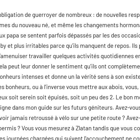
bligation de guerroyer de nombreux : de nouvelles respon
smes du nouveau né, et même les changements hormonau
ux papa se sentent parfois dépassés par les des occasi
by et plus irritables parce qu’ils manquent de repos. Ils 
’amenuiser travailler quelques activités quotidiennes 
ela peut leur donner le sentiment qu’ils ont complèteme
bonheurs intenses et donne un la vérité sens à son exis
es bonheurs, ou à l’inverse vous mettre aux abois, vous
eux soit serein soit épuisés, soit un peu des 2. Le bon 
igne dans mon guide sur les futurs géniteurs. Avez-vou
ir jamais retroussé à vélo sur une petite route ? Avez
 permis ? Vous vous mesurez à Zlatan tandis que vous c
es journées chargées qui suivent l’accouchement ne con