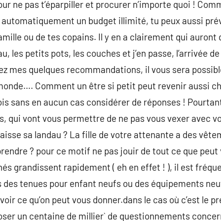
our ne pas t’éparpiller et procurer n’importe quoi ! Com
s automatiquement un budget illimité, tu peux aussi pré
ille ou de tes copains. Il y en a clairement qui auront 
au, les petits pots, les couches et j’en passe, l’arrivée
vez mes quelques recommandations, il vous sera possibl
onde…. Comment un être si petit peut revenir aussi che
s sans en aucun cas considérer de réponses ! Pourtant, p
s, qui vont vous permettre de ne pas vous vexer avec vot
aisse sa landau ? La fille de votre attenante a des vête
rendre ? pour ce motif ne pas jouir de tout ce que peut 
és grandissent rapidement ( eh en effet ! ), il est fr
des tenues pour enfant neufs ou des équipements neuf. 
 voir ce qu’on peut vous donner.dans le cas où c’est le 
er un centaine de millier` de questionnements concerna