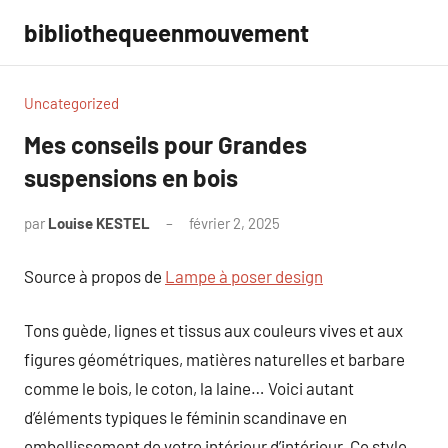
Aller
bibliothequeenmouvement
au
contenu
Uncategorized
Mes conseils pour Grandes
suspensions en bois
par
Louise KESTEL
février 2, 2025
Aucun
commentaire
Source à propos de
Lampe à poser design
Tons guède, lignes et tissus aux couleurs vives et aux
figures géométriques, matières naturelles et barbare
comme le bois, le coton, la laine… Voici autant
d’éléments typiques le féminin scandinave en
embellissement de votre intérieur d’intérieur. Ce style,