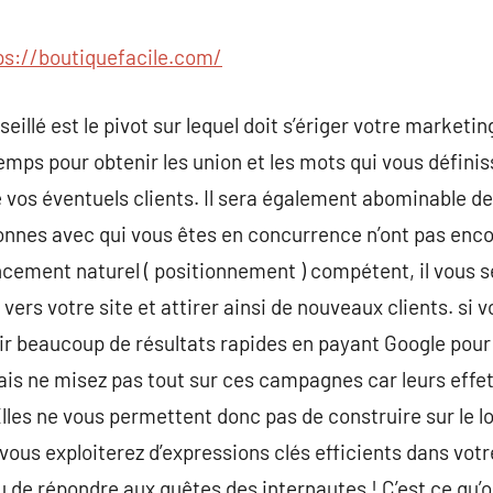
commentaire
ps://boutiquefacile.com/
illé est le pivot sur lequel doit s’ériger votre marketin
emps pour obtenir les union et les mots qui vous définis
vos éventuels clients. Il sera également abominable de 
onnes avec qui vous êtes en concurrence n’ont pas enco
ement naturel ( positionnement ) compétent, il vous se
r vers votre site et attirer ainsi de nouveaux clients. si
 beaucoup de résultats rapides en payant Google pour
is ne misez pas tout sur ces campagnes car leurs effet
lles ne vous permettent donc pas de construire sur le lo
ous exploiterez d’expressions clés efficients dans votre 
 de répondre aux quêtes des internautes ! C’est ce qu’on