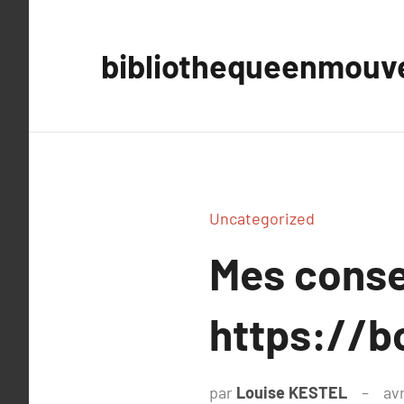
Aller
au
bibliothequeenmou
contenu
Uncategorized
Mes conse
https://b
par
Louise KESTEL
avr