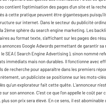
eo contient l’optimisation des pages d’un site et la rech
és à cette pratique peuvent être gigantesques puisqu’i
tructure sur internet. Dans le secteur du publicité ordina
la 2ème sphère du search engine marketing. Les back
taires au format texte, s’affichant sur les pages des ré
des annonces Google Adwords permettant de garantir sa 
t, le SEA ( Search Engine Advertising ), sinon nommé r
ats immédiats mais non durables. Il fonctionne avec ef
ils de recherche pour apparaître dans les premiers rép
ètement, un publiciste se positionne sur les mots-clés q
dès qu’un explorateur fait cette quête. L’annonceur n’est
 sur son annonce. C’est ce que l’on appelle le coût par c
 plus son prix sera élevé. En ce sens, il est abominable