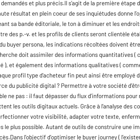
 demandés et plus précis.Il s’agit de la première étape 
aute résultat en plein coeur de ses inquiétudes donne l’
nt sa bande éditoriale, le ton à diminuer et les endroit
re des p.-v. et les profils de clients seront clientèle ét
du buyer persona, les indications récoltées doivent être
herche doit assimiler des informations quantitatives ( 
vité ), et également des informations qualitatives ( comme 
Chaque profil type d’acheteur fin peut ainsi être employé 
ce du publicité digital ? Permettre à votre société d’êt
ible ne pas : il faut dépasser du flux d’informations pour
ttent les outils digitaux actuels. Grâce à l’analyse des
perfectionner votre visibilité, adapter votre texte, enf
es le plus possible. Autant de outils de construire une 
Dans l’objectif d’optimiser le buyer journey ( l’existen