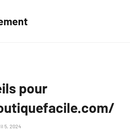
vement
ils pour
outiquefacile.com/
il 5, 2024
Aucun