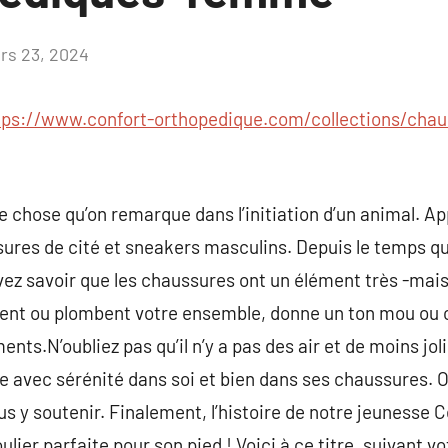
rs 23, 2024
Aucun
commentaire
tps://www.confort-orthopedique.com/collections/chau
e chose qu’on remarque dans l’initiation d’un animal. Ap
ures de cité et sneakers masculins. Depuis le temps qu
z savoir que les chaussures ont un élément très -mais
ment ou plombent votre ensemble, donne un ton mou ou c
ents.N’oubliez pas qu’il n’y a pas des air et de moins jol
vre avec sérénité dans soi et bien dans ses chaussures. 
 y soutenir. Finalement, l’histoire de notre jeunesse Cen
lier parfaite pour son pied ! Voici à ce titre, suivant v