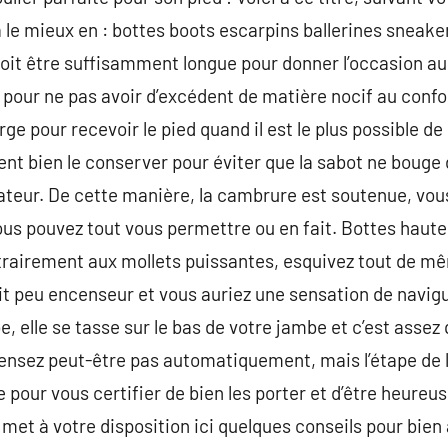
ra le mieux en : bottes boots escarpins ballerines sneake
it être suffisamment longue pour donner l’occasion au 
e pour ne pas avoir d’excédent de matière nocif au conf
large pour recevoir le pied quand il est le plus possible d
ien le conserver pour éviter que la sabot ne bouge de t
icateur. De cette manière, la cambrure est soutenue, v
us pouvez tout vous permettre ou en fait. Bottes hautes
ontrairement aux mollets puissantes, esquivez tout de m
it peu encenseur et vous auriez une sensation de navigue
e, elle se tasse sur le bas de votre jambe et c’est assez 
 pensez peut-être pas automatiquement, mais l’étape de 
pour vous certifier de bien les porter et d’être heureus
e met à votre disposition ici quelques conseils pour bie