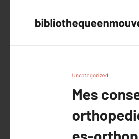
Aller
au
bibliothequeenmou
contenu
Uncategorized
Mes conse
orthopedi
es-ortho