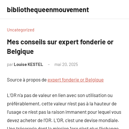
Aller
bibliothequeenmouvement
au
contenu
Uncategorized
Mes conseils sur expert fonderie or
Belgique
par
Louise KESTEL
mai 20, 2025
Aucun
commentaire
Source à propos de
expert fonderie or Belgique
L’OR n’a pas de valeur en lien avec son utilisation ou
préférablement, cette valeur n’est pas à la hauteur de
l’usage ce n’est pas la raison immanent pour lequel vous
devez acheter de l’OR. L’OR, c’est une devise mondiale.
Une trésorerie dont la mission 1ere n’est plus l’échange