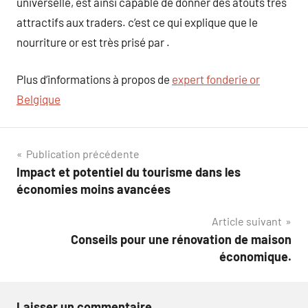
universelle, est ainsi capable de donner des atouts très
attractifs aux traders. c’est ce qui explique que le
nourriture or est très prisé par .
Plus d’informations à propos de
expert fonderie or
Belgique
Navigation
Publication précédente
Impact et potentiel du tourisme dans les
de
économies moins avancées
l’article
Article suivant
Conseils pour une rénovation de maison
économique.
Laisser un commentaire