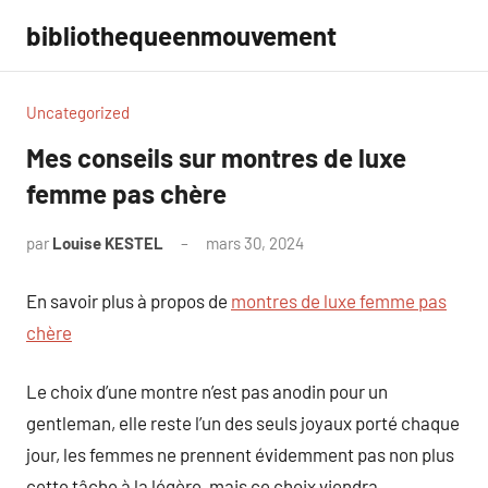
Aller
bibliothequeenmouvement
au
contenu
Uncategorized
Mes conseils sur montres de luxe
femme pas chère
par
Louise KESTEL
mars 30, 2024
Aucun
commentaire
En savoir plus à propos de
montres de luxe femme pas
chère
Le choix d’une montre n’est pas anodin pour un
gentleman, elle reste l’un des seuls joyaux porté chaque
jour, les femmes ne prennent évidemment pas non plus
cette tâche à la légère, mais ce choix viendra