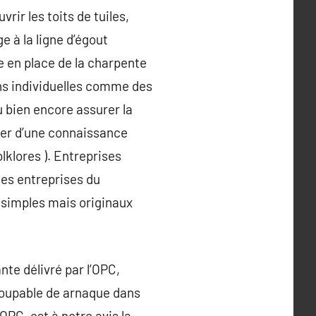
rir les toits de tuiles,
ge à la ligne d’égout
se en place de la charpente
ons individuelles comme des
ou bien encore assurer la
oser d’une connaissance
lklores ). Entreprises
des entreprises du
s simples mais originaux
te délivré par l’OPC,
coupable de arnaque dans
’OPC, est à notre avis la