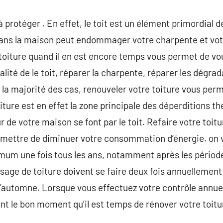
à protéger . En effet, le toit est un élément primordial
 dans la maison peut endommager votre charpente et vot
 toiture quand il en est encore temps vous permet de v
alité de le toit, réparer la charpente, réparer les dégrad
ns la majorité des cas, renouveler votre toiture vous pe
toiture est en effet la zone principale des déperditions t
 de votre maison se font par le toit. Refaire votre toitur
mettre de diminuer votre consommation d’énergie. on v
nimum une fois tous les ans, notamment après les périod
age de toiture doivent se faire deux fois annuellement :
s l’automne. Lorsque vous effectuez votre contrôle annu
sont le bon moment qu’il est temps de rénover votre toitu