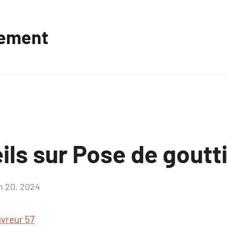
vement
ls sur Pose de goutt
in 20, 2024
Aucun
commentaire
vreur 57