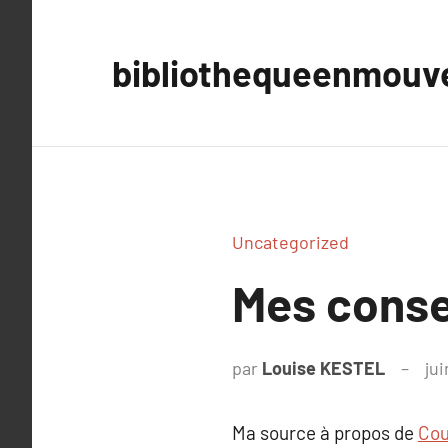
Aller
au
bibliothequeenmou
contenu
Uncategorized
Mes consei
par
Louise KESTEL
ju
Ma source à propos de
Cou