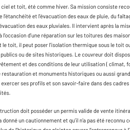
 ciel et toit, été comme hiver. Sa mission consiste recouv
re l’étanchéité et l’évacuation des eaux de pluie, du faîta
’évacuation des eaux pluviales. Il intervient après la mi
à l’occasion d’une réparation sur les toitures des mais
 le toit, il peut poser l’isolation thermique sous le toit 
publics ou de sites historiques. Le couvreur doit disp
tement et des conditions de leur utilisation ( climat, fo
de restauration et monuments historiques ou aussi gran
 exercer ses profils et son savoir-faire dans des cadre
ités.
ruction doit posséder un permis valide de vente itinéran
a donné un cautionnement et qu’il n’a pas été reconnu 
lus de l’historique des plaintes envers l’entrepreneur à l