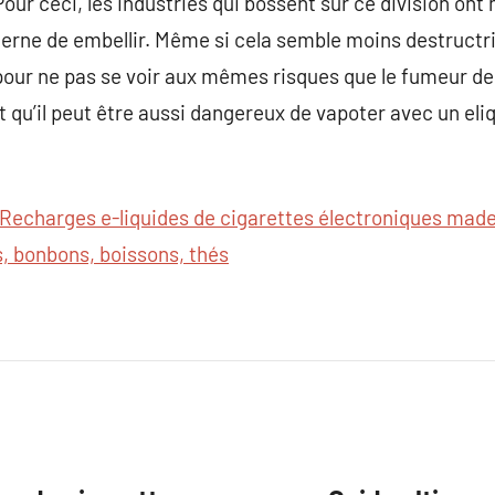
r ceci, les industries qui bossent sur ce division ont m
erne de embellir. Même si cela semble moins destructric
er pour ne pas se voir aux mêmes risques que le fumeur d
nt qu’il peut être aussi dangereux de vapoter avec un el
Recharges e-liquides de cigarettes électroniques made 
, bonbons, boissons, thés