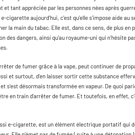
ent et tant appréciée par les personnes nées après guerr
-cigarette aujourd’hui, c’est qu’elle s’impose aide au 
ner la main du tabac. Elle est, dans ce sens, de plus en 
tion des dangers, ainsi qu’au royaume-uni qui n’hésite p
tes.
rêter de fumer grâce à la vape, peut continuer de propa
ussi et surtout, d’en laisser sortir cette substance effe
, et s’est désormais transformée en vapeur. De quoi pa
être en train d’arrêter de fumer. Et toutefois, en effet,
si e-cigarette, est un élément électrique portatif qui d
eur. Elle n’émet pas de fumée ( suite à une détonation )