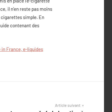
is en place l’e-cigarette
e, il n’en reste pas moins
e cigarettes simple. En
iquide contenant des
in France, e-liquides
Article suivant