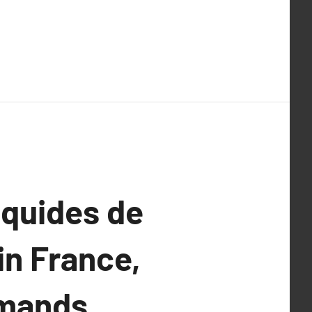
iquides de
in France,
rmands,