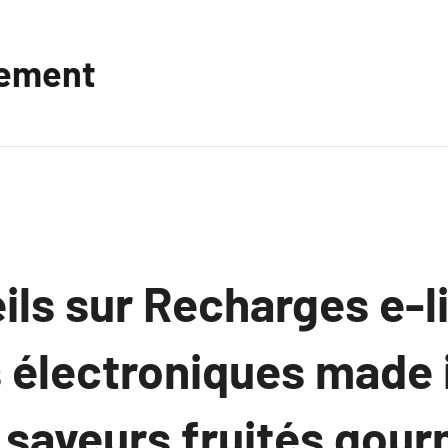
vement
ils sur Recharges e-l
s électroniques made 
s saveurs fruités gou