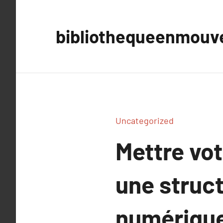
Aller
au
bibliothequeenmou
contenu
Uncategorized
Mettre vot
une struct
numériqu