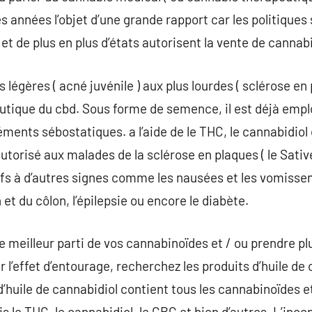
s années l’objet d’une grande rapport car les politiques 
 et de plus en plus d’états autorisent la vente de cannabi
s légères ( acné juvénile ) aux plus lourdes ( sclérose en
eutique du cbd. Sous forme de semence, il est déjà emplo
éments sébostatiques. a l’aide de le THC, le cannabidiol 
orisé aux malades de la sclérose en plaques ( le Sativex 
ifs à d’autres signes comme les nausées et les vomiss
et du côlon, l’épilepsie ou encore le diabète.
le meilleur parti de vos cannabinoïdes et / ou prendre p
effet d’entourage, recherchez les produits d’huile de 
d’huile de cannabidiol contient tous les cannabinoïdes e
s le THC, le cannabidiol, le CBG et bien d’autres. L’inc