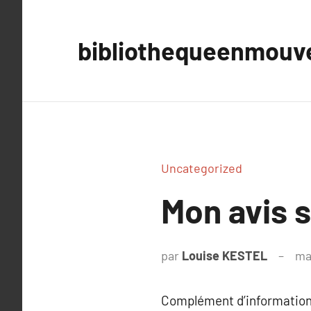
Aller
au
bibliothequeenmou
contenu
Uncategorized
Mon avis 
par
Louise KESTEL
ma
Complément d’information