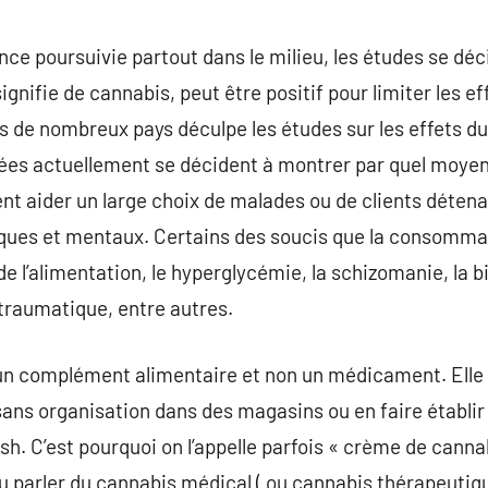
nce poursuivie partout dans le milieu, les études se dé
 signifie de cannabis, peut être positif pour limiter les e
ns de nombreux pays déculpe les études sur les effets d
ées actuellement se décident à montrer par quel moyen l
nt aider un large choix de malades ou de clients déten
ysiques et mentaux. Certains des soucis que la consomm
de l’alimentation, le hyperglycémie, la schizomanie, la bi
traumatique, entre autres.
 un complément alimentaire et non un médicament. Elle 
 sans organisation dans des magasins ou en faire établir
sh. C’est pourquoi on l’appelle parfois « crème de canna
 parler du cannabis médical ( ou cannabis thérapeutiqu