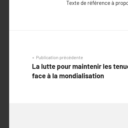
Texte de référence à prop
Navigation
Publication précédente
La lutte pour maintenir les tenu
de
face à la mondialisation
l’article