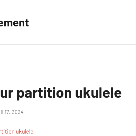
vement
ur partition ukulele
il 17, 2024
Aucun
commentaire
rtition ukulele