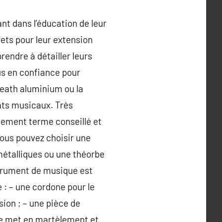
nt dans l’éducation de leur
rets pour leur extension
prendre à détailler leurs
lus en confiance pour
death aluminium ou la
ats musicaux. Très
ilement terme conseillé et
Vous pouvez choisir une
 métalliques ou une théorbe
strument de musique est
e : – une cordone pour le
sion ; – une pièce de
r se met en martèlement et