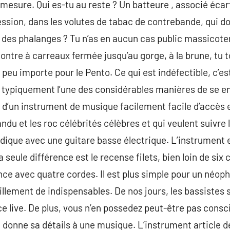
e mesure. Qui es-tu au reste ? Un batteure , associé éca
ssion, dans les volutes de tabac de contrebande, qui d
 des phalanges ? Tu n’as en aucun cas public massicoter.
montre à carreaux fermée jusqu’au gorge, à la brune, tu
peu importe pour le Pento. Ce qui est indéfectible, c’es
st typiquement l’une des considérables manières de se 
it d’un instrument de musique facilement facile d’accès 
ndu et les roc célébrités célèbres et qui veulent suivr
ique avec une guitare basse électrique. L’instrument e
la seule différence est le recense filets, bien loin de si
e avec quatre cordes. Il est plus simple pour un néoph
illement de indispensables. De nos jours, les bassistes
nce live. De plus, vous n’en possedez peut-être pas consci
 donne sa détails à une musique. L’instrument article 