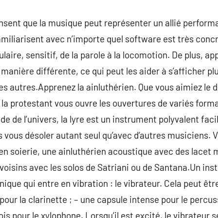
nsent que la musique peut représenter un allié performa
amiliarisent avec n’importe quel software est très conc
ulaire, sensitif, de la parole à la locomotion. De plus, ap
manière différente, ce qui peut les aider à s’afficher p
les autres.Apprenez la ainluthérien. Que vous aimiez le 
la protestant vous ouvre les ouvertures de variés form
e de l’univers, la lyre est un instrument polyvalent fac
 vous désoler autant seul qu’avec d’autres musiciens. 
 en soierie, une ainluthérien acoustique avec des lacet
 voisins avec les solos de Satriani ou de Santana.Un in
que qui entre en vibration : le vibrateur. Cela peut êtr
pour la clarinette ; – une capsule intense pour le percus
ois pour le xylophone. Lorsqu’il est excité, le vibrateu