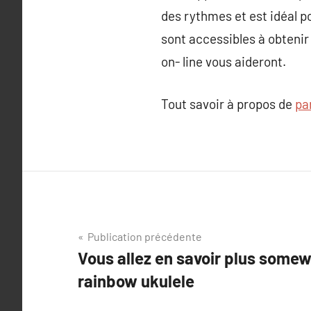
des rythmes et est idéal p
sont accessibles à obtenir
on- line vous aideront.
Tout savoir à propos de
pa
Navigation
Publication précédente
Vous allez en savoir plus somew
de
rainbow ukulele
l’article