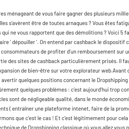
fres ménageant de vous faire gagner des plusieurs millie
elles s’avèrent être de toutes arnaques ? Vous êtes fati
s qui ne vous rapportent que des démolitions ? Voici 5 f
 faire ‘ dépouiller ‘. On entend par cashback le dispositi
x consommateurs de profiter d’un remboursement sur un
artie des sites de cashback particulièrement prisés. Il fa
 expansion de bien-être sur votre explorateur web.Avant
s avertir quelques positions concernant le Dropshipping
ûrement quelques problèmes : c’est aujourd’hui trop com
icles sont de négligeable qualité, dans le monde économi
ts ( entraîner une plateforme intenet, faire de la prom
irmons que c’est le cas ! Et c’est légitimement pour cela
echnique de Dropshipping classique où vous allez vous pr