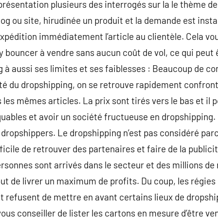
eprésentation plusieurs des interrogés sur la le thème d
 blog ou site, hirudinée un produit et la demande est in
expédition immédiatement l’article au clientèle. Cela vo
bouncer à vendre sans aucun coût de vol, ce qui peut ê
 à aussi ses limites et ses faiblesses : Beaucoup de co
ité du dropshipping, on se retrouve rapidement confron
es mêmes articles. La prix sont tirés vers le bas et il po
uables et avoir un société fructueuse en dropshipping
dropshippers. Le dropshipping n’est pas considéré parc
ifficile de retrouver des partenaires et faire de la publi
ersonnes sont arrivés dans le secteur et des millions de
ut de livrer un maximum de profits. Du coup, les régies 
t refusent de mettre en avant certains lieux de dropsh
ous conseiller de lister les cartons en mesure d’être ve