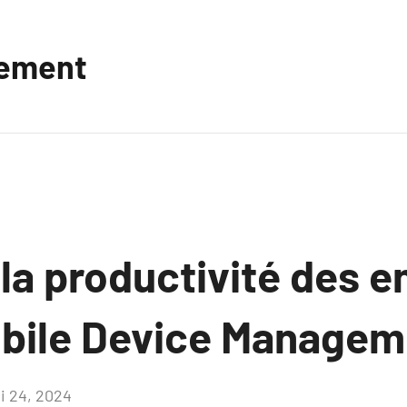
vement
 la productivité des 
obile Device Managem
i 24, 2024
Aucun