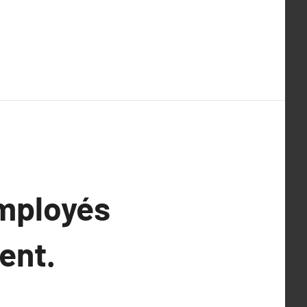
employés
ent.