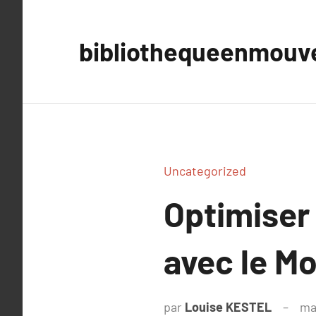
Aller
au
bibliothequeenmou
contenu
Uncategorized
Optimiser
avec le M
par
Louise KESTEL
ma