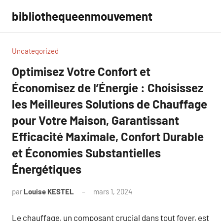
Aller
bibliothequeenmouvement
au
contenu
Uncategorized
Optimisez Votre Confort et
Économisez de l’Énergie : Choisissez
les Meilleures Solutions de Chauffage
pour Votre Maison, Garantissant
Efficacité Maximale, Confort Durable
et Économies Substantielles
Énergétiques
par
Louise KESTEL
mars 1, 2024
Aucun
commentaire
Le chauffage, un composant crucial dans tout foyer, est