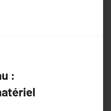
u :
atériel