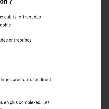
ion ?
x qubits, offrent des
raphie.
ndes entreprises
thmes prédictifs facilitent
us en plus complexes. Les