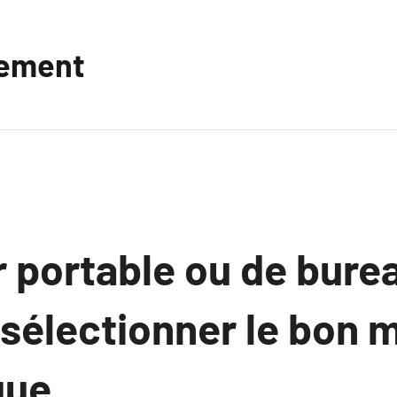
vement
 portable ou de burea
électionner le bon m
que