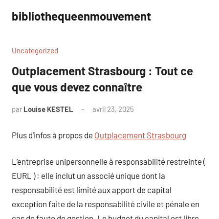
Aller
bibliothequeenmouvement
au
contenu
Uncategorized
Outplacement Strasbourg : Tout ce
que vous devez connaître
par
Louise KESTEL
avril 23, 2025
Aucun
commentaire
Plus d’infos à propos de
Outplacement Strasbourg
L’entreprise unipersonnelle à responsabilité restreinte (
EURL ) : elle inclut un associé unique dont la
responsabilité est limité aux apport de capital
exception faite de la responsabilité civile et pénale en
cas de faute de gestion. Le budget du capital est libre,