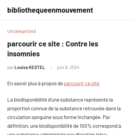
Aller
bibliothequeenmouvement
au
contenu
Uncategorized
parcourir ce site : Contre les
insomnies
par
Louise KESTEL
juin 9, 2024
Aucun
commentaire
En savoir plus à propos de
parcourir ce site
La biodisponibilité d’une substance représente la
proportion connue de la substance retrouvée dans la
circulation sanguine sous forme inchangée. Par
définition, une biodisponibilité de 100% correspond à
une substance administrée par direction intra-