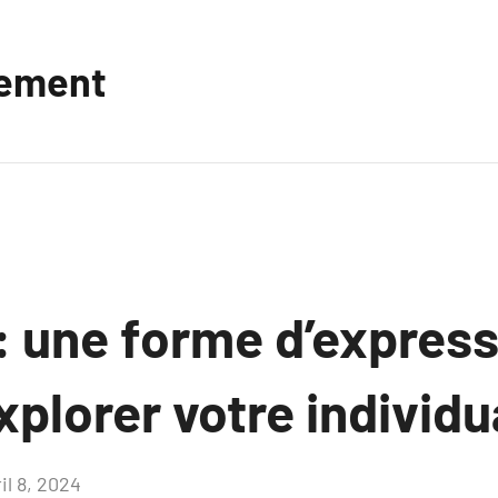
vement
: une forme d’expres
xplorer votre individu
il 8, 2024
Aucun