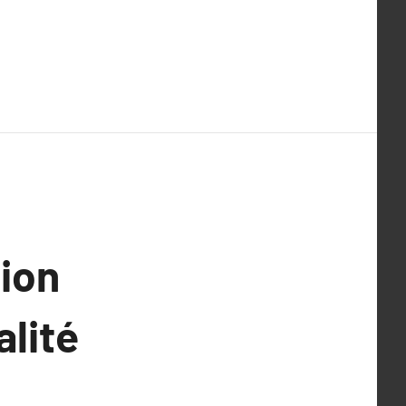
sion
alité