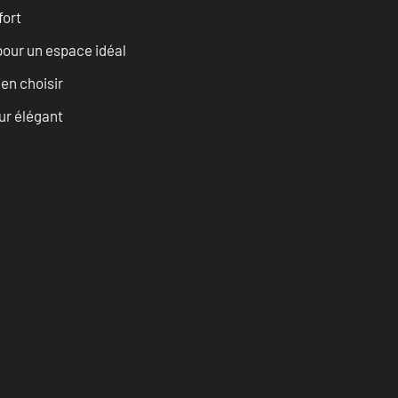
fort
pour un espace idéal
ien choisir
eur élégant