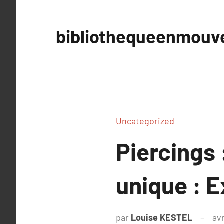
Aller
au
bibliothequeenmou
contenu
Uncategorized
Piercings 
unique : E
par
Louise KESTEL
avr