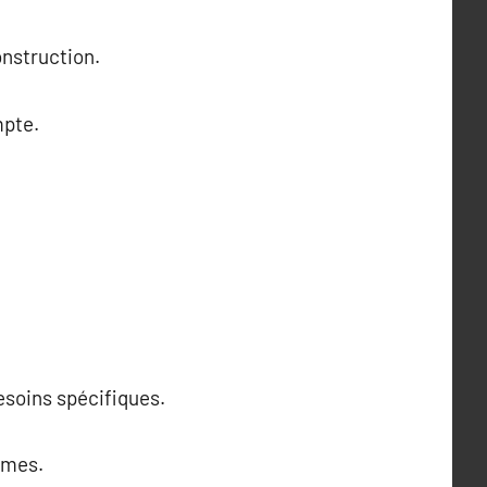
onstruction.
mpte.
esoins spécifiques.
lèmes.