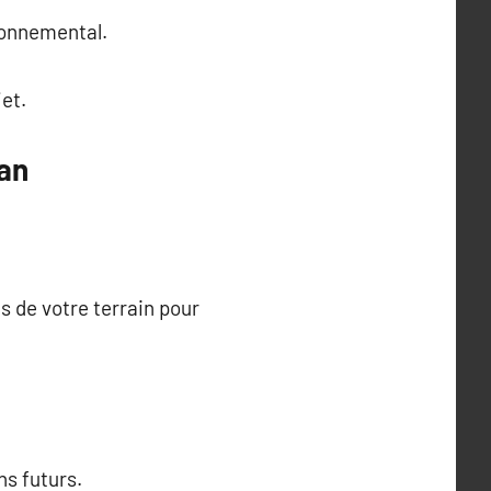
ironnemental.
et.
lan
es de votre terrain pour
ns futurs.