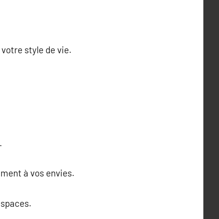
otre style de vie.
.
ément à vos envies.
espaces.