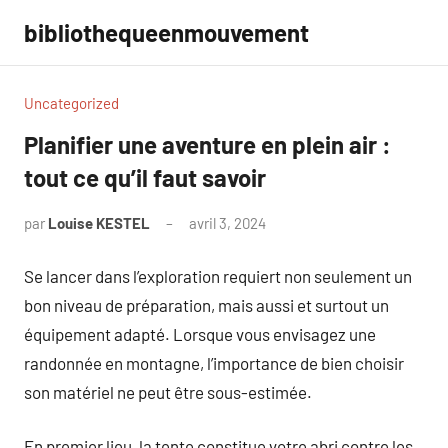
Aller
bibliothequeenmouvement
au
contenu
Uncategorized
Planifier une aventure en plein air :
tout ce qu’il faut savoir
par
Louise KESTEL
avril 3, 2024
Aucun
commentaire
Se lancer dans l’exploration requiert non seulement un
bon niveau de préparation, mais aussi et surtout un
équipement adapté. Lorsque vous envisagez une
randonnée en montagne, l’importance de bien choisir
son matériel ne peut être sous-estimée.
En premier lieu, la tente constitue votre abri contre les