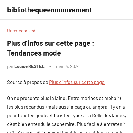
Aller
bibliothequeenmouvement
au
contenu
Uncategorized
Plus d’infos sur cette page :
Tendances mode
par
Louise KESTEL
mai 14, 2024
Aucun
commentaire
Source à propos de
Plus d’infos sur cette page
On ne présente plus la laine. Entre mérinos et mohair (
les plus répandus ) mais aussi alpaga ou angora, il y en a
pour tous les goûts et tous les types. La Rolls des laines,
c’est bien entendu le cachemire. Plus facile à entretenir
qu’il n’y apparaît ( souvent lavable en machine sur cycle