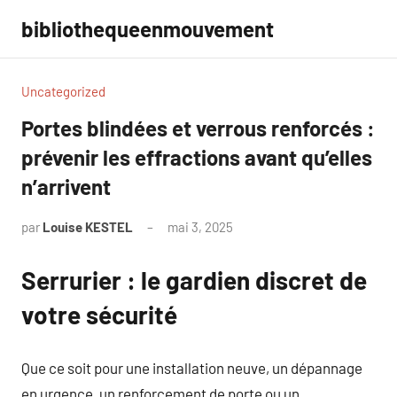
Aller
bibliothequeenmouvement
au
contenu
Uncategorized
Portes blindées et verrous renforcés :
prévenir les effractions avant qu’elles
n’arrivent
par
Louise KESTEL
mai 3, 2025
Aucun
commentaire
Serrurier : le gardien discret de
votre sécurité
Que ce soit pour une installation neuve, un dépannage
en urgence, un renforcement de porte ou un