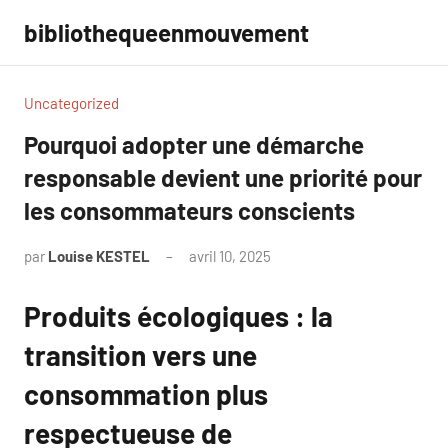
Aller
bibliothequeenmouvement
au
contenu
Uncategorized
Pourquoi adopter une démarche
responsable devient une priorité pour
les consommateurs conscients
par
Louise KESTEL
avril 10, 2025
Aucun
commentaire
Produits écologiques : la
transition vers une
consommation plus
respectueuse de