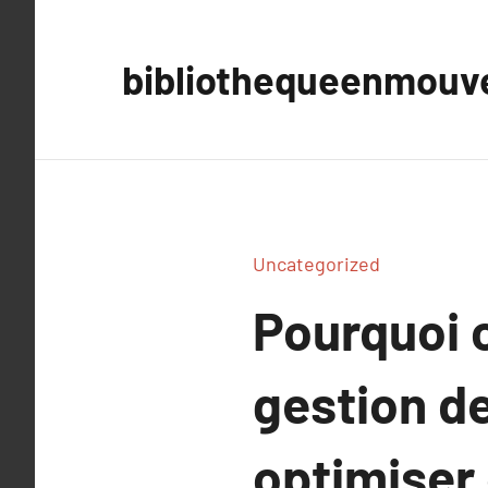
Aller
au
bibliothequeenmou
contenu
Uncategorized
Pourquoi c
gestion d
optimiser