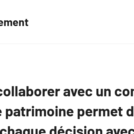
vement
ollaborer avec un con
e patrimoine permet 
 chaque décision ave