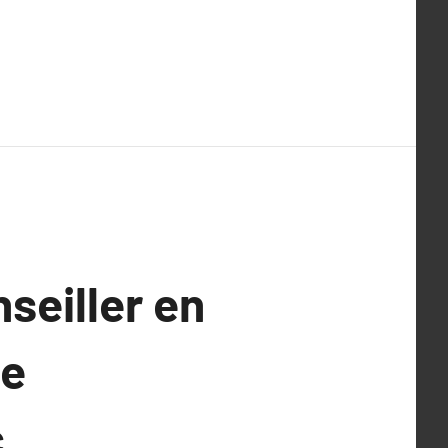
seiller en
de
c