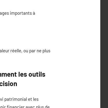
tages importants à
leur réelle, ou par ne plus
mment les outils
écision
vi patrimonial et les
ir financier avec plus de