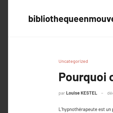
Aller
au
bibliothequeenmou
contenu
Uncategorized
Pourquoi 
par
Louise KESTEL
dé
L’hypnothérapeute est un pr