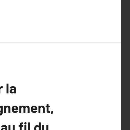
 la
lignement,
au fil du