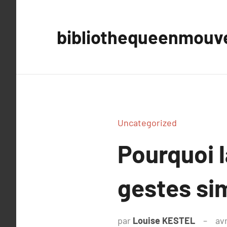
Aller
au
bibliothequeenmou
contenu
Uncategorized
Pourquoi 
gestes si
par
Louise KESTEL
avr