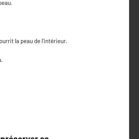
peau.
rrit la peau de l’intérieur.
u.
r préserver sa