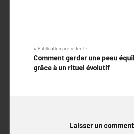
Navigation
Publication précédente
Comment garder une peau équili
de
grâce à un rituel évolutif
l’article
Laisser un comment