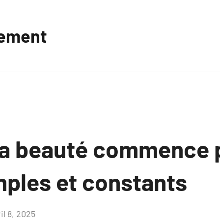
vement
la beauté commence 
mples et constants
il 8, 2025
Aucun