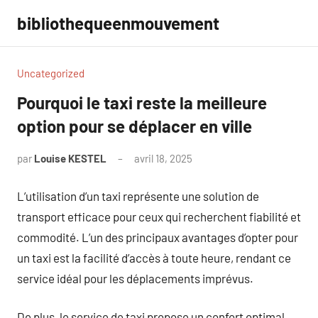
Aller
bibliothequeenmouvement
au
contenu
Uncategorized
Pourquoi le taxi reste la meilleure
option pour se déplacer en ville
par
Louise KESTEL
avril 18, 2025
Aucun
commentaire
L’utilisation d’un taxi représente une solution de
transport efficace pour ceux qui recherchent fiabilité et
commodité. L’un des principaux avantages d’opter pour
un taxi est la facilité d’accès à toute heure, rendant ce
service idéal pour les déplacements imprévus.
De plus, le service de taxi propose un confort optimal,