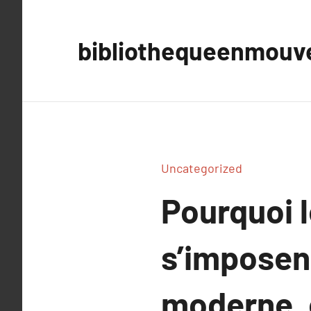
Aller
au
bibliothequeenmou
contenu
Uncategorized
Pourquoi 
s’imposen
moderne, 