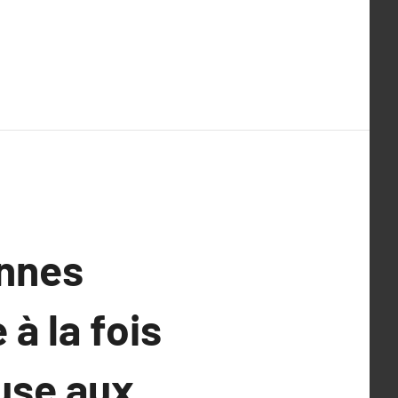
ennes
à la fois
use aux