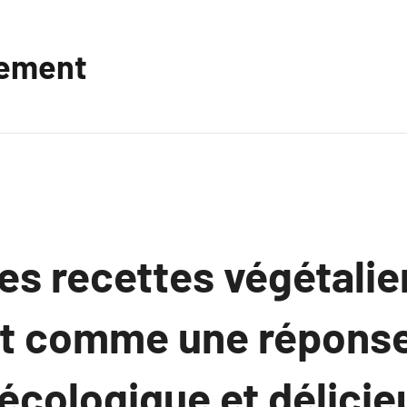
vement
les recettes végétali
t comme une réponse 
écologique et délicie