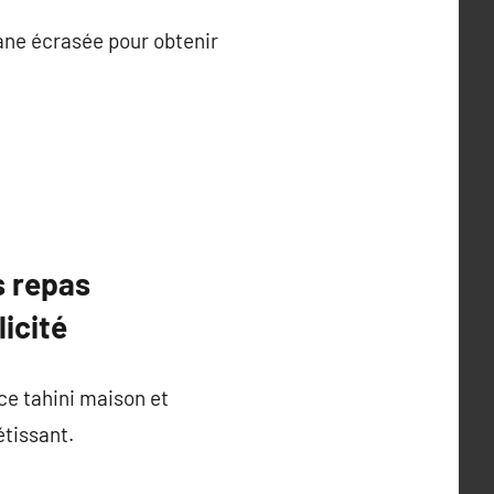
anane écrasée pour obtenir
s repas
icité
ce tahini maison et
étissant.