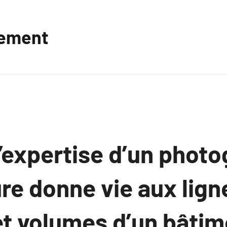
vement
’expertise d’un phot
re donne vie aux lign
et volumes d’un bâtim