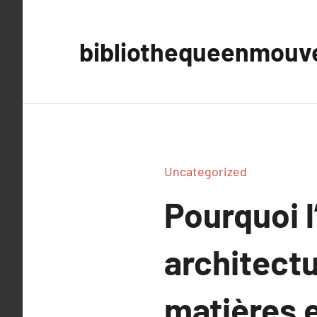
Aller
au
bibliothequeenmou
contenu
Uncategorized
Pourquoi l
architectu
matières 