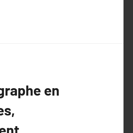
ographe en
es,
ent