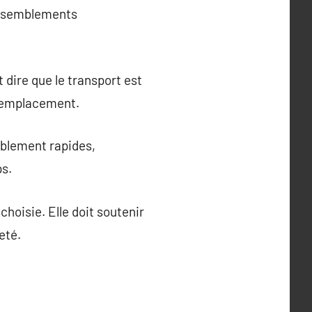
rassemblements
t dire que le transport est
 l’emplacement.
ablement rapides,
ps.
hoisie. Elle doit soutenir
eté.