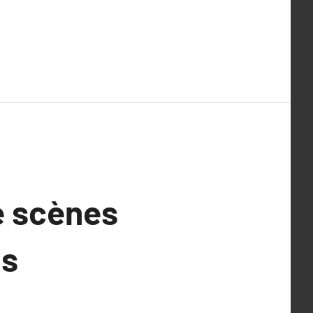
e scènes
ns