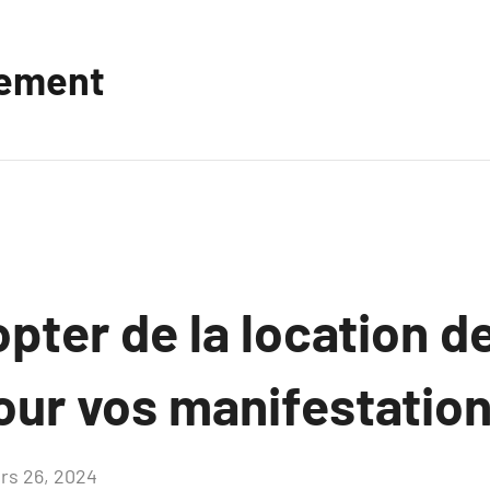
vement
pter de la location d
our vos manifestatio
rs 26, 2024
Aucun