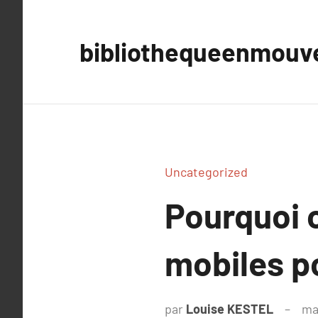
Aller
au
bibliothequeenmou
contenu
Uncategorized
Pourquoi o
mobiles p
par
Louise KESTEL
ma