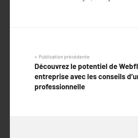
Navigation
Publication précédente
Découvrez le potentiel de Webf
de
entreprise avec les conseils d’
l’article
professionnelle