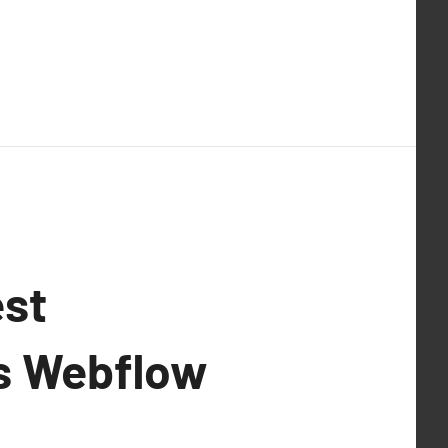
est
es Webflow