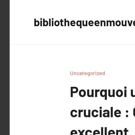
Aller
au
bibliothequeenmou
contenu
Uncategorized
Pourquoi u
cruciale 
excellent