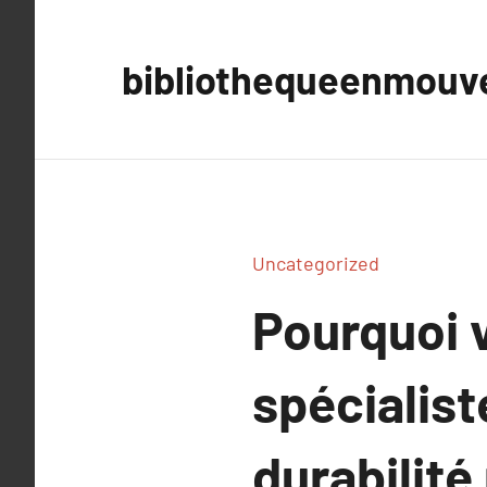
Aller
au
bibliothequeenmou
contenu
Uncategorized
Pourquoi v
spécialist
durabilit