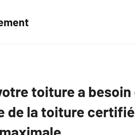
vement
otre toiture a besoin
e de la toiture certifi
é maximale