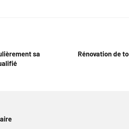
gulièrement sa
Rénovation de toi
alifié
aire