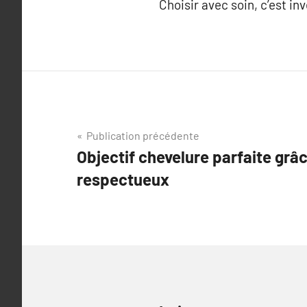
Choisir avec soin, c’est in
Navigation
Publication précédente
Objectif chevelure parfaite grâ
de
respectueux
l’article