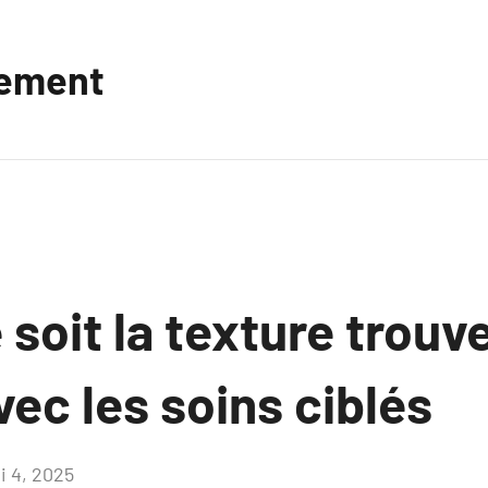
vement
 soit la texture trouv
vec les soins ciblés
i 4, 2025
Aucun