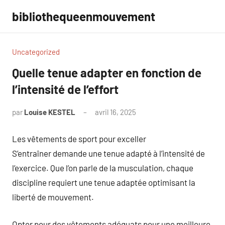
Aller
bibliothequeenmouvement
au
contenu
Uncategorized
Quelle tenue adapter en fonction de
l’intensité de l’effort
par
Louise KESTEL
avril 16, 2025
Aucun
commentaire
Les vêtements de sport pour exceller
S’entraîner demande une tenue adapté à l’intensité de
l’exercice. Que l’on parle de la musculation, chaque
discipline requiert une tenue adaptée optimisant la
liberté de mouvement.
Opter pour des vêtements adéquats pour une meilleure