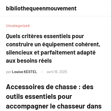
Aller
bibliothequeenmouvement
au
contenu
Uncategorized
Quels critères essentiels pour
construire un équipement cohérent,
silencieux et parfaitement adapté
aux besoins réels
par
Louise KESTEL
avril 16, 2025
Aucun
commentaire
Accessoires de chasse : des
outils essentiels pour
accompagner le chasseur dans