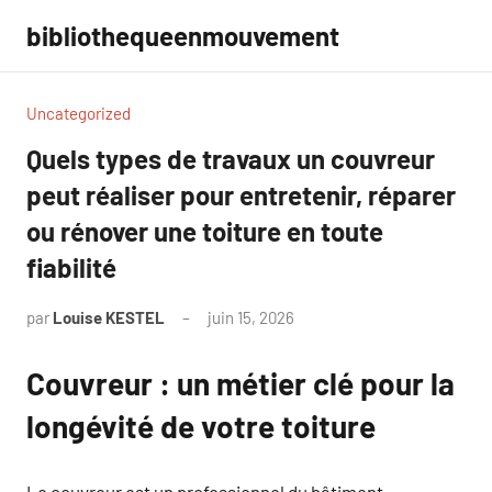
Aller
bibliothequeenmouvement
au
contenu
Uncategorized
Quels types de travaux un couvreur
peut réaliser pour entretenir, réparer
ou rénover une toiture en toute
fiabilité
par
Louise KESTEL
juin 15, 2026
Aucun
commentaire
Couvreur : un métier clé pour la
longévité de votre toiture
Le couvreur est un professionnel du bâtiment