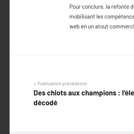
Pour conclure, la refonte 
mobilisant les compétences
web en un atout commercia
Navigation
Publication précédente
Des chiots aux champions : l’él
de
décodé
l’article