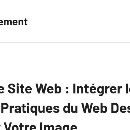
vement
 Site Web : Intégrer 
 Pratiques du Web De
r Votre Image