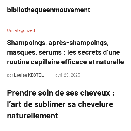
Aller
bibliothequeenmouvement
au
contenu
Uncategorized
Shampoings, après-shampoings,
masques, sérums : les secrets d’une
routine capillaire efficace et naturelle
par
Louise KESTEL
avril 29, 2025
Aucun
commentaire
Prendre soin de ses cheveux :
l’art de sublimer sa chevelure
naturellement