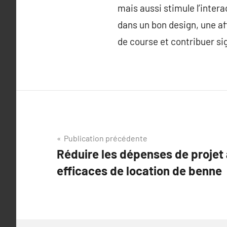
mais aussi stimule l’inter
dans un bon design, une a
de course et contribuer si
Navigation
Publication précédente
Réduire les dépenses de projet 
de
efficaces de location de benne
l’article