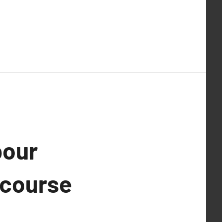
pour
 course