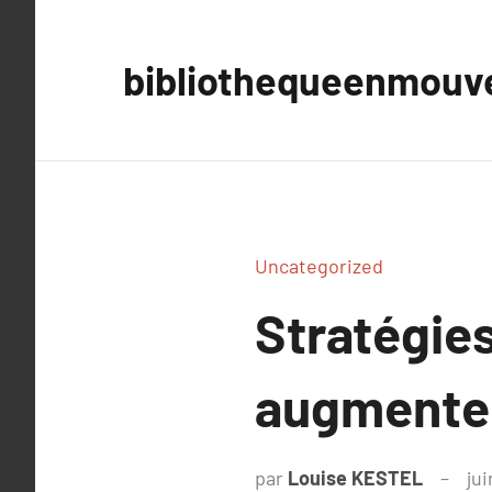
Aller
au
bibliothequeenmou
contenu
Uncategorized
Stratégies
augmenter 
par
Louise KESTEL
jui