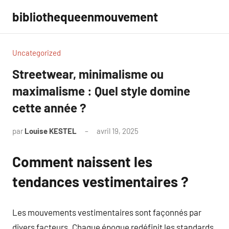
Aller
bibliothequeenmouvement
au
contenu
Uncategorized
Streetwear, minimalisme ou
maximalisme : Quel style domine
cette année ?
par
Louise KESTEL
avril 19, 2025
Aucun
commentaire
Comment naissent les
tendances vestimentaires ?
Les mouvements vestimentaires sont façonnés par
divers facteurs. Chaque époque redéfinit les standards