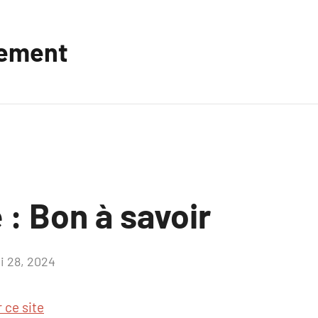
vement
e : Bon à savoir
i 28, 2024
Aucun
commentaire
r ce site