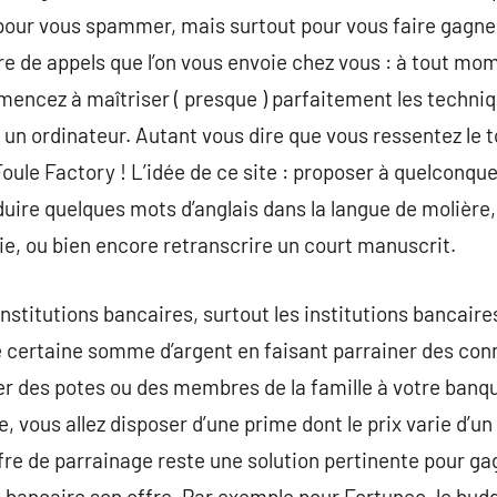
our vous spammer, mais surtout pour vous faire gagner 
 de appels que l’on vous envoie chez vous : à tout mom
ncez à maîtriser ( presque ) parfaitement les techniqu
 un ordinateur. Autant vous dire que vous ressentez le 
oule Factory ! L’idée de ce site : proposer à quelconqu
ire quelques mots d’anglais dans la langue de molière,
e, ou bien encore retranscrire un court manuscrit.
nstitutions bancaires, surtout les institutions bancaire
ne certaine somme d’argent en faisant parrainer des co
r des potes ou des membres de la famille à votre banque.
, vous allez disposer d’une prime dont le prix varie d’u
re de parrainage reste une solution pertinente pour gag
bancaire son offre. Par exemple pour Fortuneo, le budg