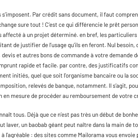
s’imposent. Par crédit sans document, il faut comprendr
 change sure tout ! C’est ce qui différencie le prêt perso
s affecté à un projet déterminé. en bref, les particulie
ant de justifier de l’usage qu’ils en feront. Nul besoin, 
 devis et autres bons de commande à votre demande de 
mprunt rapide et facile. par contre, des justificatifs c
t initiés, quel que soit l’organisme bancaire ou la soci
’imposition, relevés de banque, notamment. Il s’agit, pou
ien en mesure de procéder au remboursement de votre cr
nnaît tous. Déjà que ce n’est pas très un début de bonhe
 faut laver, un baobab géant peut naître dans la main de 
le à l’agréable : des sites comme Mailorama vous envoie 