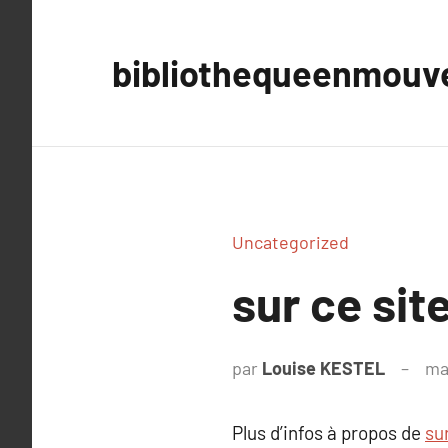
Aller
au
bibliothequeenmou
contenu
Uncategorized
sur ce sit
par
Louise KESTEL
ma
Plus d’infos à propos de
su