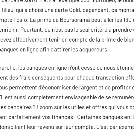
e filleul qui a choisi une carte Gold. cependant, ce monta
pte Fosfo. La prime de Boursorama peut aller les 130 eur
enrichir. Pourtant, ce n’est pas le seul critère à prendre
devez effectivement tenir en compte de la prime de bie
banques en ligne afin d’attirer les acquéreurs.
 marché, les banques en ligne n’ont cessé de nous étonn
rent des frais conséquents pour chaque transaction effe
nous permettent d’économiser de l’argent et de profiter 
u’il est aussi complètement envisageable de se rémunére
bancaires ? ! zoom sur les utiles et offres qui vous do
rant parfaitement vos finances ! Certaines banques en 
 domicilient leur revenu sur leur compte. C’est par exe