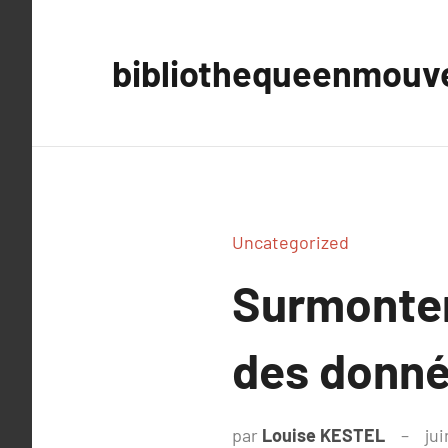
Aller
au
bibliothequeenmou
contenu
Uncategorized
Surmonter 
des donné
par
Louise KESTEL
jui