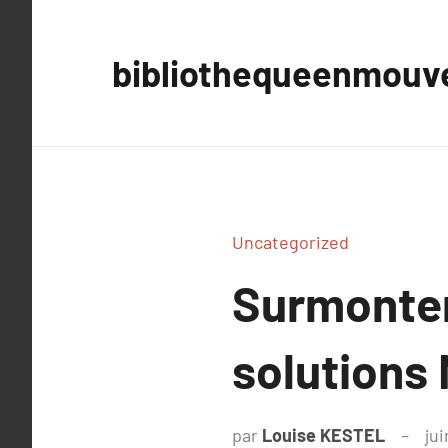
Aller
au
bibliothequeenmou
contenu
Uncategorized
Surmonter 
solutions
par
Louise KESTEL
jui