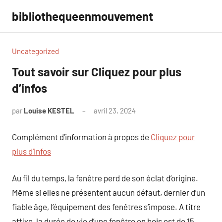
Aller
bibliothequeenmouvement
au
contenu
Uncategorized
Tout savoir sur Cliquez pour plus
d’infos
par
Louise KESTEL
avril 23, 2024
Aucun
commentaire
Complément d’information à propos de
Cliquez pour
plus d’infos
Au fil du temps, la fenêtre perd de son éclat d’origine.
Même si elles ne présentent aucun défaut, dernier d’un
fiable âge, l’équipement des fenêtres s’impose. A titre
affixe, la durée de vie d’une fenêtre en bois est de 15