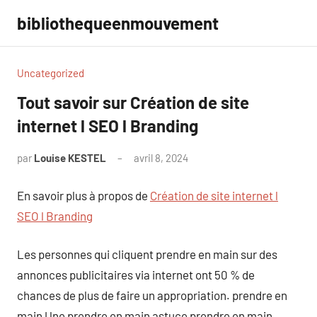
Aller
bibliothequeenmouvement
au
contenu
Uncategorized
Tout savoir sur Création de site
internet l SEO l Branding
par
Louise KESTEL
avril 8, 2024
Aucun
commentaire
En savoir plus à propos de
Création de site internet l
SEO l Branding
Les personnes qui cliquent prendre en main sur des
annonces publicitaires via internet ont 50 % de
chances de plus de faire un appropriation. prendre en
main Une prendre en main astuce prendre en main