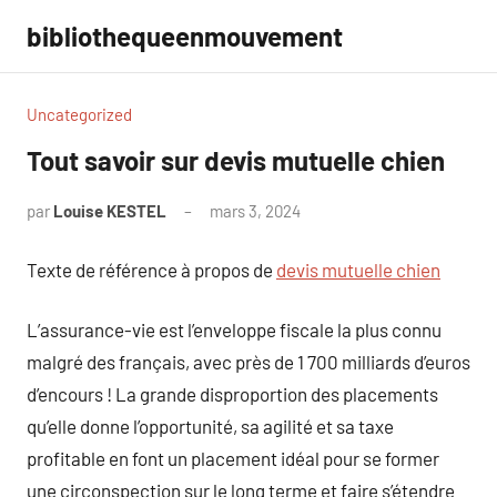
Aller
bibliothequeenmouvement
au
contenu
Uncategorized
Tout savoir sur devis mutuelle chien
par
Louise KESTEL
mars 3, 2024
Aucun
commentaire
Texte de référence à propos de
devis mutuelle chien
L’assurance-vie est l’enveloppe fiscale la plus connu
malgré des français, avec près de 1 700 milliards d’euros
d’encours ! La grande disproportion des placements
qu’elle donne l’opportunité, sa agilité et sa taxe
profitable en font un placement idéal pour se former
une circonspection sur le long terme et faire s’étendre