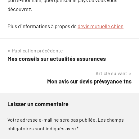
porte-monnaie, quel que soit le pays où vous vous
découvrez.
Plus d’informations à propos de
devis mutuelle chien
Navigation
Publication précédente
Mes conseils sur actualités assurances
de
Article suivant
l’article
Mon avis sur devis prévoyance tns
Laisser un commentaire
Votre adresse e-mail ne sera pas publiée.
Les champs
obligatoires sont indiqués avec
*