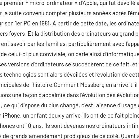
e premier « micro-ordinateur » d’Apple, qui fut dévoilé 
par la suite convenu compter plusieurs années après l’ém
r son 1er PC en 1981. À partir de cette date, les ordinate
rs foyers. Et la distribution des ordinateurs au grand pu
ent savoir par les familles, particulièrement avec l’app
 de celui-ci plus conviviale, on parle ainsi d’informatiqu
es versions d’ordinateurs se succédèrent de ce fait, e
es technologies sont alors dévoilées et l’évolution de ce
incipales de l’histoire.Comment Mossberg en arrive-t-il à
uons une façon d’accalmie dans l’évolution des évolutio
, ce qui dispose du plus changé, c’est l’aisance d’usage
n iPhone, un enfant deux y arrive. Ils ont de ce fait plei
ones ont 10 ans, ils sont devenus nos ordinateurs inti
s de grands amendement prodigieux de ce côté. Quant au