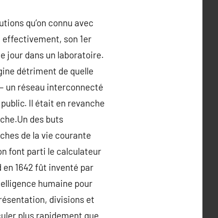
lutions qu’on connu avec
t, effectivement, son 1er
 le jour dans un laboratoire.
gine détriment de quelle
t – un réseau interconnecté
ublic. Il était en revanche
rche.Un des buts
âches de la vie courante
 font parti le calculateur
d en 1642 fût inventé par
ntelligence humaine pour
résentation, divisions et
culer plus rapidement que