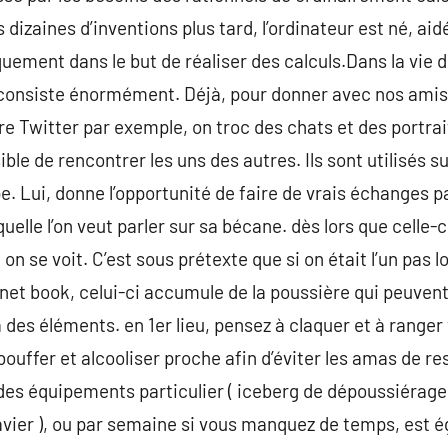
 dizaines d’inventions plus tard, l’ordinateur est né, aid
ment dans le but de réaliser des calculs.Dans la vie de
 consiste énormément. Déjà, pour donner avec nos amis.
Twitter par exemple, on troc des chats et des portrai
sible de rencontrer les uns des autres. Ils sont utilisés su
. Lui, donne l’opportunité de faire de vrais échanges p
elle l’on veut parler sur sa bécane. dès lors que celle-ci
n se voit. C’est sous prétexte que si on était l’un pas lo
e net book, celui-ci accumule de la poussière qui peuven
 des éléments. en 1er lieu, pensez à claquer et à range
ouffer et alcooliser proche afin d’éviter les amas de re
es équipements particulier ( iceberg de dépoussiérage, 
avier ), ou par semaine si vous manquez de temps, est 