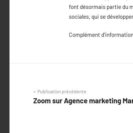
font désormais partie du m
sociales, qui se développe
Complément d’information
Navigation
Publication précédente
Zoom sur Agence marketing Mar
de
l’article