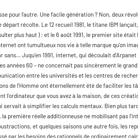
esse pour l’autre. Une facile génération ? Non, deux révo
 départ récolte. Le 12 recueil 1981, le titane IBM lançai
ulter plus haut ) ; et le 6 août 1991, le premier site était
internet ont tumultueux nos vie à telle marque qu’on ima
ar sans… Juqu’en 1991, internet, qui découlait d’Arpane
les années 60 – ne concernait pas sincèrement le grand p
unication entre les universités et les centres de reche
ons de l’Homme ont éternellement été de faciliter les t
 l’ordinateur que vous avez à la maison, de ces création
i servait à simplifier les calculs mentaux. Bien plus tar
, la première réelle additionneuse ne mobilisant pas l’i
oustractions, et quelques saisons une autre fois, les rep
ssé par les besoins des rationnels de ordinairement cal