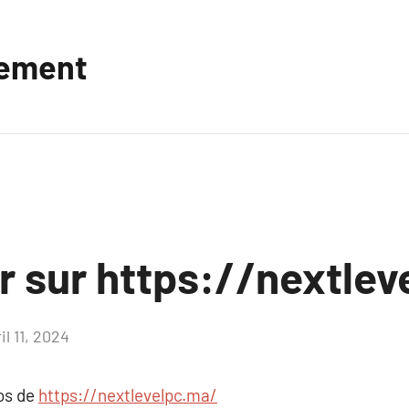
vement
r sur https://nextle
il 11, 2024
Aucun
commentaire
pos de
https://nextlevelpc.ma/