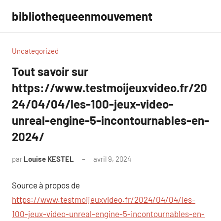
Aller
bibliothequeenmouvement
au
contenu
Uncategorized
Tout savoir sur
https://www.testmoijeuxvideo.fr/20
24/04/04/les-100-jeux-video-
unreal-engine-5-incontournables-en-
2024/
par
Louise KESTEL
avril 9, 2024
Aucun
commentaire
Source à propos de
https://www.testmoijeuxvideo.fr/2024/04/04/les-
100-jeux-video-unreal-engine-5-incontournables-en-