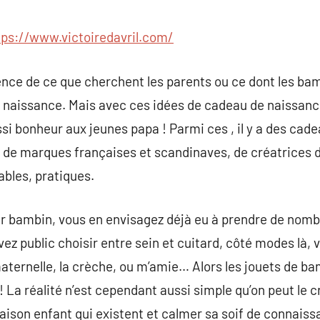
commentaire
tps://www.victoiredavril.com/
ence de ce que cherchent les parents ou ce dont les bam
 de naissance. Mais avec ces idées de cadeau de naissan
ssi bonheur aux jeunes papa ! Parmi ces , il y a des ca
 de marques françaises et scandinaves, de créatrices dé
ables, pratiques.
r bambin, vous en envisagez déjà eu à prendre de nomb
z public choisir entre sein et cuitard, côté modes là, v
maternelle, la crèche, ou m’amie… Alors les jouets de b
! La réalité n’est cependant aussi simple qu’on peut le cr
maison enfant qui existent et calmer sa soif de connaiss