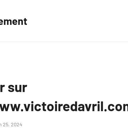
vement
r sur
ww.victoiredavril.co
in 25, 2024
Aucun