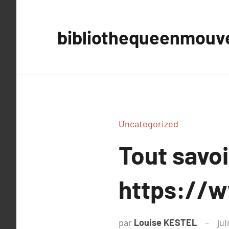
Aller
au
bibliothequeenmou
contenu
Uncategorized
Tout savoi
https://w
par
Louise KESTEL
ju