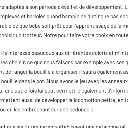
re adaptés à son période d’éveil et de développement. En
omplexes et bariolés quand bambin ne distingue pas enc
érable de que bebe soit prêt pour l’apprentissage de la 
hoisir un trotteur. Notre pour faire votre choix en toute 
l s’intéresse beaucoup aux différentes coloris et m’int
es choisir, ce que nous faisons par exemple avec ses 
 de ranger la bouillie à organiser il saura également as
 bouillie dans le pot. Nous avons le jeu avec les anneaux 
i une autre fois lui peut permettre également d’informe
ermettent aussi de développer la locomotion petite, en t
 ou en les embrochant sur une pédoncule.
uent que les futurs parents établissent une catalogue né